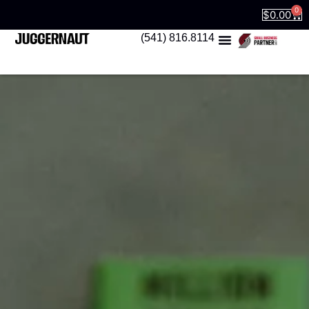
0
$
0.00
(541) 816.8114